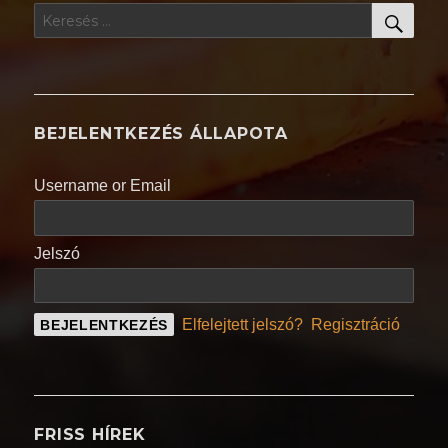
KER
Keresés
a
következő
kifejezésre:
BEJELENTKEZÉS ÁLLAPOTA
Username or Email
Jelszó
Elfelejtett jelszó?
Regisztráció
FRISS HÍREK