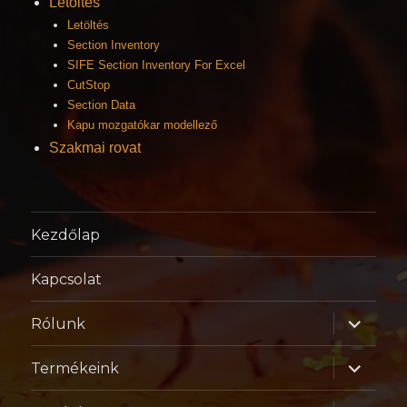
Letöltés
Letöltés
Section Inventory
SIFE Section Inventory For Excel
CutStop
Section Data
Kapu mozgatókar modellező
Szakmai rovat
Kezdőlap
Kapcsolat
almenü
Rólunk
szétnyitá
almenü
Termékeink
szétnyitá