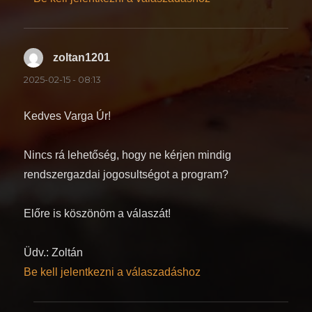
zoltan1201
szerint:
2025-02-15 - 08:13
Kedves Varga Úr!
Nincs rá lehetőség, hogy ne kérjen mindig
rendszergazdai jogosultségot a program?
Előre is köszönöm a válaszát!
Üdv.: Zoltán
Be kell jelentkezni a válaszadáshoz