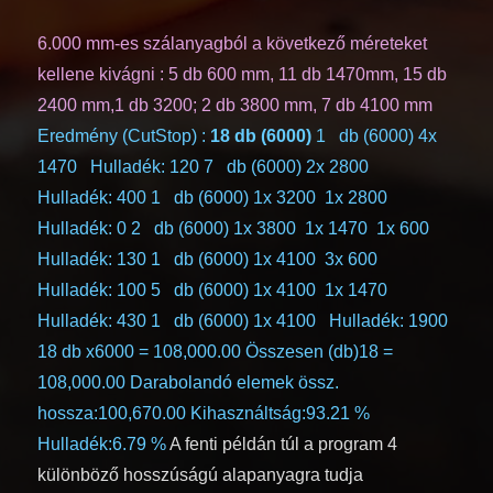
6.000 mm-es szálanyagból a következő méreteket
kellene kivágni : 5 db 600 mm, 11 db 1470mm, 15 db
2400 mm,1 db 3200; 2 db 3800 mm, 7 db 4100 mm
Eredmény (CutStop) :
18 db (6000)
1 db (6000) 4x
1470 Hulladék: 120 7 db (6000) 2x 2800
Hulladék: 400 1 db (6000) 1x 3200 1x 2800
Hulladék: 0 2 db (6000) 1x 3800 1x 1470 1x 600
Hulladék: 130 1 db (6000) 1x 4100 3x 600
Hulladék: 100 5 db (6000) 1x 4100 1x 1470
Hulladék: 430 1 db (6000) 1x 4100 Hulladék: 1900
18 db x6000 = 108,000.00 Összesen (db)18 =
108,000.00
Darabolandó elemek össz.
hossza:100,670.00
Kihasználtság:93.21 %
Hulladék:6.79 %
A fenti példán túl a program 4
különböző hosszúságú alapanyagra tudja