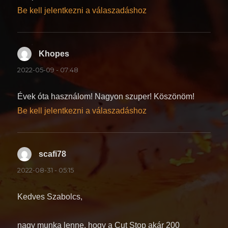
Be kell jelentkezni a válaszadáshoz
Khopes
szerint:
2022-05-09 - 07:48
Évek óta használom! Nagyon szuper! Köszönöm!
Be kell jelentkezni a válaszadáshoz
scafi78
szerint:
2022-08-31 - 05:15
Kedves Szabolcs,
nagy munka lenne, hogy a Cut Stop akár 200