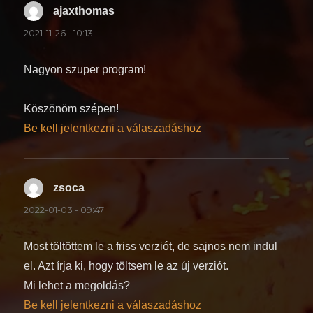
ajaxthomas
szerint:
2021-11-26 - 10:13
Nagyon szuper program!
Köszönöm szépen!
Be kell jelentkezni a válaszadáshoz
zsoca
szerint:
2022-01-03 - 09:47
Most töltöttem le a friss verziót, de sajnos nem indul
el. Azt írja ki, hogy töltsem le az új verziót.
Mi lehet a megoldás?
Be kell jelentkezni a válaszadáshoz