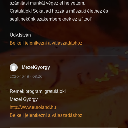
számítási munkát végez el helyettem.
Gratulálok! Sokat ad hozzá a műszaki élethez és
segít nekünk szakembereknek ez a “tool”
Üdv.István
Be kell jelentkezni a válaszadáshoz
MezeiGyorgy
szerint:
2020-10-18 - 09:26
Remek program, gratulálok!
Mezei György
http://www.euroland.hu
Be kell jelentkezni a válaszadáshoz