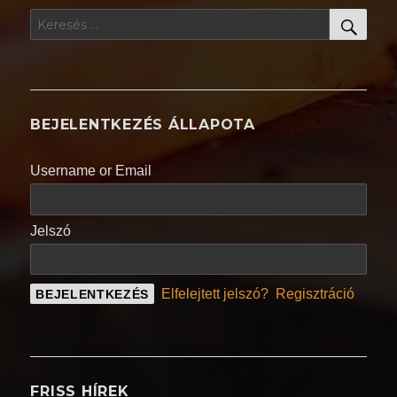
KER
Keresés
a
következő
kifejezésre:
BEJELENTKEZÉS ÁLLAPOTA
Username or Email
Jelszó
Elfelejtett jelszó?
Regisztráció
FRISS HÍREK