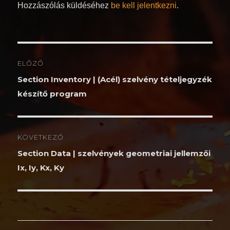
Hozzászólás küldéséhez
be kell jelentkezni
.
Bejegyzés
ELŐZŐ
navigáció
Korábbi
Section Inventory | (Acél) szelvény tételjegyzék
bejegyzés:
készítő program
KÖVETKEZŐ
Következő
Section Data | szelvények geometriai jellemzői
bejegyzés:
Ix, Iy, Kx, Ky