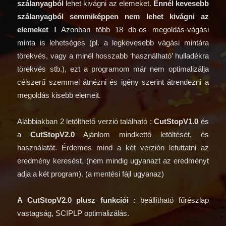
szálanyagból
lehet kivágni az elemeket.
Ennél kevesebb
szálanyagból semmiképpen nem lehet kivágni az
elemeket !
Azonban több 18 db-os megoldás-vágási
minta is lehetséges (pl. a legkevesebb vágási mintára
törekvés, vagy a minél hosszabb ‘használható’ hulladékra
törekvés stb.), ezt a programom már nem optimalizálja
célszerű szemmel átnézni és igény szerint átrendezni a
megoldás kisebb elemeit.
Alábbiakban 2 letölthető verzió található :
CutStopV1.0
és
a
CutStopV2.0
Ajánlom mindkettő letöltését, és
használatát. Érdemes mind a két verzión lefuttatni az
eredmény keresést, (nem mindig ugyanazt az eredményt
adja a két program). (a mentési fájl ugyanaz)
A CutStopV2.0 plusz funkciói :
beállítható fűrészlap
vastagság, SCIPLP optimalizálás.