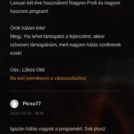
Lassan két éve használom! Nagyon Profi és nagyon
hasznos program!
Örök hálám érte!
Megj.: Ha lehet támogatni a fejlesztést, akkor
szívesen támogatnám, mert nagyon hálás szoftverek
ezek!
Üdv.: Lőkös Ottó
Be kell jelentkezni a válaszadáshoz
Picsu77
szerint:
2020-03-19 - 18:18
Igazán hálás vagyok a programért. Sok plusz