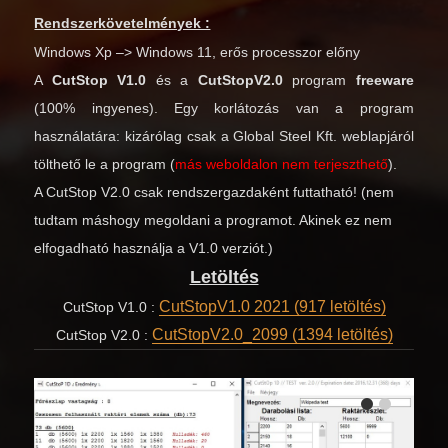
Rendszerkövetelmények :
Windows Xp –> Windows 11, erős processzor előny
A
CutStop V1.0
és a
CutStopV2.0
program
freeware
(100% ingyenes). Egy korlátozás van a program
használatára: kizárólag csak a Global Steel Kft. weblapjáról
tölthető le a program (
más weboldalon nem terjeszthető
).
A CutStop V2.0 csak rendszergazdaként futtatható! (nem
tudtam máshogy megoldani a programot. Akinek ez nem
elfogadható használja a V1.0 verziót.)
Letöltés
CutStopV1.0 2021 (917 letöltés)
CutStop V1.0 :
CutStopV2.0_2099 (1394 letöltés)
CutStop V2.0 :