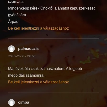
számára.
Mindenképp kérek Önöktől ajánlatot kapuszerkezet
gyártására.
Árpád
Be kell jelentkezni a válaszadáshoz
palmaoazis
szerint:
2020-01-10 - 08:55
Már évek óta csak ezt használom. A legjobb
megoldás számomra.
Be kell jelentkezni a válaszadáshoz
cimpa
szerint: