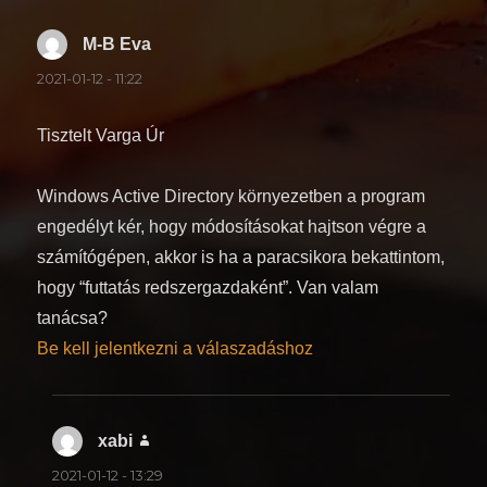
M-B Eva
szerint:
2021-01-12 - 11:22
Tisztelt Varga Úr
Windows Active Directory környezetben a program
engedélyt kér, hogy módosításokat hajtson végre a
számítógépen, akkor is ha a paracsikora bekattintom,
hogy “futtatás redszergazdaként”. Van valam
tanácsa?
Be kell jelentkezni a válaszadáshoz
xabi
szerint:
2021-01-12 - 13:29