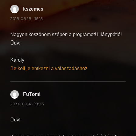
kszemes
szerint:
2018-06-18 - 16:15
Nagyon köszönöm szépen a programot! Hiánypótló!
Üdv:
Károly
Be kell jelentkezni a válaszadáshoz
FuTomi
szerint:
2019-01-04 - 19:36
Üdv!