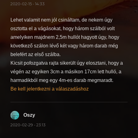
2020-02-15 - 14:33
Lehet valamit nem jól csináltam, de nekem úgy
osztotta el a vágásokat, hogy három szálból volt
amelyiken majdnem 2,5m hullót hagyott úgy, hogy
következő szálon lévő két vagy három darab még
belefért az első szálba.
Kicsit pofozgatva rajta sikerült úgy elosztani, hogy a
végén az egyiken 3cm a másikon 17cm lett hulló, a
harmadikból meg egy 4m-es darab megmaradt.
Be kell jelentkezni a válaszadáshoz
Oszy
szerint:
2020-02-29 - 23:13