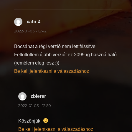
xabi
szerint:
2022-01-03 - 12:42
Bocsánat a régi verzió nem lett frissítve.
Feltöltöttem újabb verziót ez 2099-ig használható.
(remélem elég lesz :))
Be kell jelentkezni a válaszadáshoz
zbierer
szerint:
2022-01-03 - 12:50
Köszönjük!
Be kell jelentkezni a válaszadáshoz