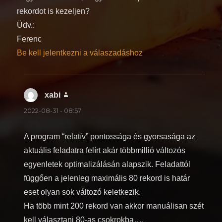
rekordot is kezeljen?
Üdv.:
Ferenc
Be kell jelentkezni a válaszadáshoz
xabi
szerint:
2022-08-31 - 08:57
A program “relatív” pontossága és gyorsasága az
aktuális feladatra felírt akár többmillió változós
egyenletek optimalizálásán alapszik. Feladattól
függően a jelenleg maximális 80 rekord is határ
eset olyan sok változó keletkezik.
Ha több mint 200 rekord van akkor manuálisan szét
kell választani 80-as csokrokba….