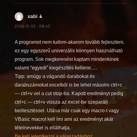
xabi
szerint:
2024-12-02 - 08:43
A programot nem tudom-akarom tovább fejleszteni,
ez egy egyszerű univerzális könnyen használható
program. Sok megkeresést kaptam mindenkinek
valami “egyedi” kiegészítés kellene….
Tipp: amúgy a vágandó darabokat és
darabszámokat excelből is be lehet másolni ctrl+c
— ctrl+v vel a cut stop-ba. Kapott eredményt pedig
ctrl+c — ctrl+v vissza az excel-be szeparált
beillesztéssel. Utána már csak egy macro-t vagy
VBasic macrot kell írni ami az eredményt akár
tételnevekkel is elláthatja.
Be kell jelentkezni a válaszadáshoz