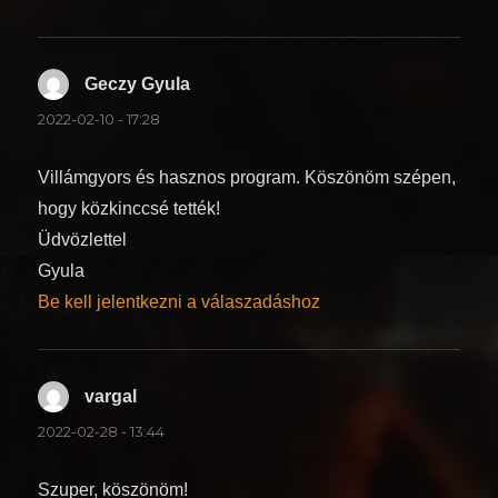
Geczy Gyula
szerint:
2022-02-10 - 17:28
Villámgyors és hasznos program. Köszönöm szépen,
hogy közkinccsé tették!
Üdvözlettel
Gyula
Be kell jelentkezni a válaszadáshoz
vargal
szerint:
2022-02-28 - 13:44
Szuper, köszönöm!