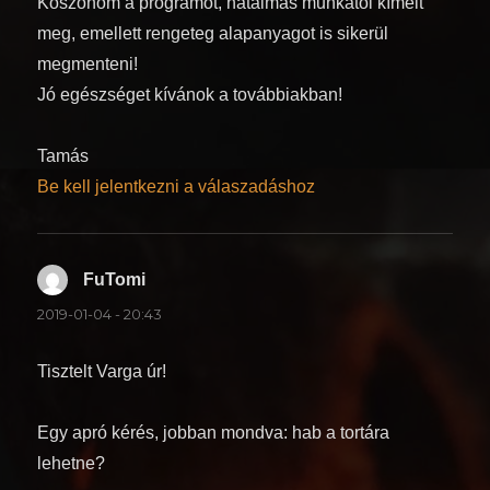
Köszönöm a programot, hatalmas munkától kímélt
meg, emellett rengeteg alapanyagot is sikerül
megmenteni!
Jó egészséget kívánok a továbbiakban!
Tamás
Be kell jelentkezni a válaszadáshoz
FuTomi
szerint:
2019-01-04 - 20:43
Tisztelt Varga úr!
Egy apró kérés, jobban mondva: hab a tortára
lehetne?