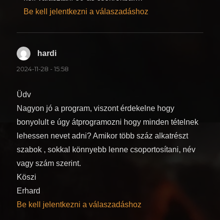
Be kell jelentkezni a válaszadáshoz
hardi
szerint:
2024-11-28 - 15:58
Üdv
Nagyon jó a program, viszont érdekelne hogy
bonyolult e úgy átprogramozni hogy minden tételnek
lehessen nevet adni? Amikor több száz alkatrészt
szabok , sokkal könnyebb lenne csoportosítani, név
vagy szám szerint.
Köszi
Erhard
Be kell jelentkezni a válaszadáshoz