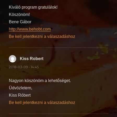
Kiváló program gratulálok!
Köszönöm!
Bene Gábor
http://www.behobt.com
Be kell jelentkezni a válaszadáshoz
Kiss Robert
szerint:
2018-03-09 - 14:45
Nagyon köszönöm a lehetőséget.
Üdvözletem,
Kiss Róbert
Be kell jelentkezni a válaszadáshoz