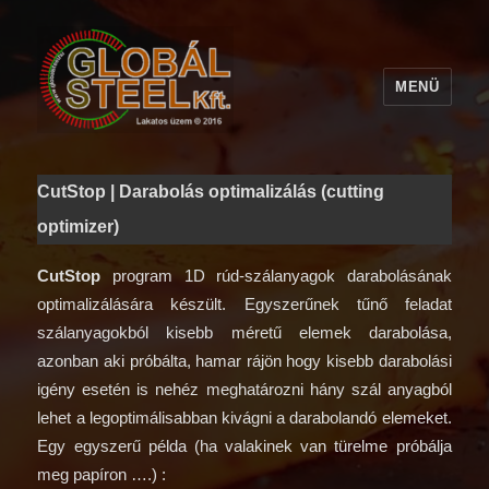
MENÜ
CutStop | Darabolás optimalizálás (cutting
optimizer)
CutStop
program 1D rúd-szálanyagok darabolásának
optimalizálására készült. Egyszerűnek tűnő feladat
szálanyagokból kisebb méretű elemek darabolása,
azonban aki próbálta, hamar rájön hogy kisebb darabolási
igény esetén is nehéz meghatározni hány szál anyagból
lehet a legoptimálisabban kivágni a darabolandó elemeket.
Egy egyszerű példa (ha valakinek van türelme próbálja
meg papíron ….) :