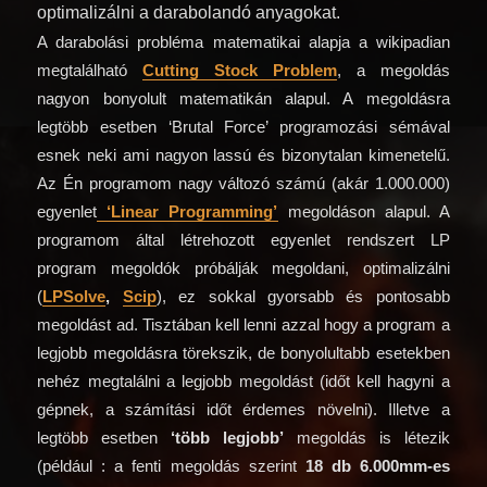
optimalizálni a darabolandó anyagokat.
A darabolási probléma matematikai alapja a wikipadian
megtalálható
Cutting Stock Problem
, a megoldás
nagyon bonyolult matematikán alapul. A megoldásra
legtöbb esetben ‘Brutal Force’ programozási sémával
esnek neki ami nagyon lassú és bizonytalan kimenetelű.
Az Én programom nagy változó számú (akár 1.000.000)
egyenlet
‘Linear Programming’
megoldáson alapul. A
programom által létrehozott egyenlet rendszert LP
program megoldók próbálják megoldani, optimalizálni
(
LPSolve
,
Scip
), ez sokkal gyorsabb és pontosabb
megoldást ad. Tisztában kell lenni azzal hogy a program a
legjobb megoldásra törekszik, de bonyolultabb esetekben
nehéz megtalálni a legjobb megoldást (időt kell hagyni a
gépnek, a számítási időt érdemes növelni). Illetve a
legtöbb esetben
‘több legjobb’
megoldás is létezik
(például : a fenti megoldás szerint
18 db 6.000mm-es