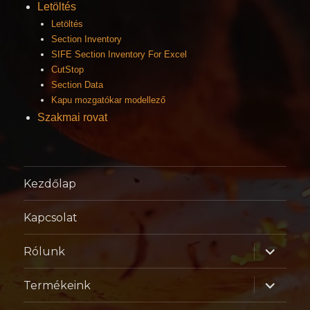
Letöltés
Letöltés
Section Inventory
SIFE Section Inventory For Excel
CutStop
Section Data
Kapu mozgatókar modellező
Szakmai rovat
Kezdőlap
Kapcsolat
almenü
Rólunk
szétnyitá
almenü
Termékeink
szétnyitá