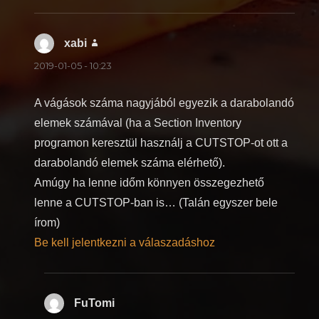
xabi
szerint:
2019-01-05 - 10:23
A vágások száma nagyjából egyezik a darabolandó
elemek számával (ha a Section Inventory
programon keresztül használj a CUTSTOP-ot ott a
darabolandó elemek száma elérhető).
Amúgy ha lenne időm könnyen összegezhető
lenne a CUTSTOP-ban is… (Talán egyszer bele
írom)
Be kell jelentkezni a válaszadáshoz
FuTomi
szerint: