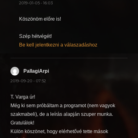
2019-01-05 - 16:03
Köszönöm előre is!
Szép hétvégét!
Be kell jelentkezni a válaszadáshoz
PallagiArpi
szerint:
2019-09-20 - 07:52
T. Varga úr!
Még ki sem próbáltam a programot (nem vagyok
szakmabeli), de a leírás alapján szuper munka.
Gratulálok!
Külön köszönet, hogy elérhetővé tette mások