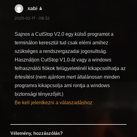
xabi
szerint:
2025-02-17 - 08:32
Sajnos a CutStop V2.0 egy külső programot a
terminálon keresztül tud csak elérni amihez
szükséges a rendszergazadai jogosultság.
Használjon CutStop V1.0-át vagy a windows
felhasználói fiókok felügyeleténél kikapcsolhatja az
értesítést (nem ajánlom mert általánosan minden
programra kikapcsolja ami rontja a windows
biztonsági tényezőjét.)
Be kell jelentkezni a válaszadáshoz
Vélemény, hozzászólás?