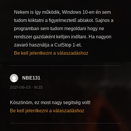
Nekem is így működik, Windows 10-en én sem
tudom kiiktatni a figyelmeztető ablakot. Sajnos a
programban sem tudom megoldani hogy ne
rendszer gazdaként kelljen indítani. Ha nagyon
zavaró használja a CutStop 1-et.
Be kell jelentkezni a válaszadáshoz
NBE131
szerint:
2021-06-03 - 16:25
Köszönöm, ez most nagy segitség volt!
Be kell jelentkezni a válaszadáshoz