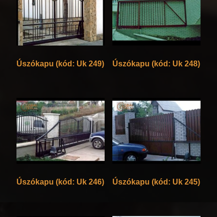
Úszókapu (kód: Uk 249)
Úszókapu (kód: Uk 248)
Úszókapu (kód: Uk 246)
Úszókapu (kód: Uk 245)