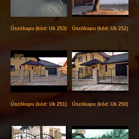
Úszókapu (kód: Uk 253)
Úszókapu (kód: Uk 252)
Úszókapu (kód: Uk 251)
Úszókapu (kód: Uk 250)