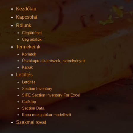
Kezdőlap
Kapcsolat
Rólunk
Cégtörténet
Cég adatok
Termékeink
Korlátok
Úszókapu alkatrészek, szerelvények
Kapuk
Letöltés
Letöltés
Section Inventory
SIFE Section Inventory For Excel
CutStop
Section Data
Kapu mozgatókar modellező
Szakmai rovat