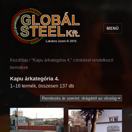
MENÜ
Kezdőlap
/ “Kapu árkategória 4.” címkével rendelkező
termékek
Kapu árkategória 4.
1–16 termék, összesen 137 db