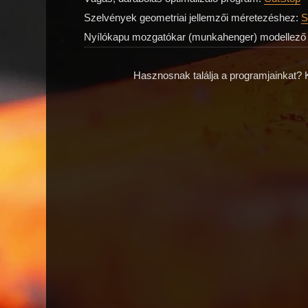
Szelvények geometriai jellemzői méretezéshez:
S
Nyílókapu mozgatókar (munkahenger) modellező
Hasznosnak találja a programjainkat? K