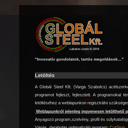
"Innovatív gondolatok, tartós megoldások…"
Letöltés
A Globál Steel Kft. (Varga Szabolcs) acélszer
programot fejleszt, fejlesztett. A programokat
letöltéséhez a weblapunkon regisztrálni szükséges
Weblapunkról jelenleg ingyenesen letölthető
Anyagozó program,szelvény, profil és súlykataló
Vágás, darabolás optimalizáló program:
CutStop