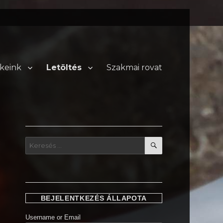
keink
Letöltés
Szakmai rovat
KERESÉS
Keresés
a
következő
kifejezésre:
BEJELENTKEZÉS ÁLLAPOTA
Username or Email