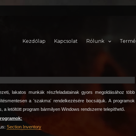
Kezdőlap
Kapcsolat
Rólunk
Termé
kezeti, lakatos munkák részfeladatainak gyors megoldásához több
 térítésmentesen a 'szakma' rendelkezésére bocsátjuk. A programok
, a letöltött program bármilyen Windows rendszerre telepíthető.
 programok:
gus:
Section Inventory