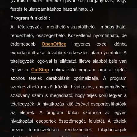
(A külső felület mértéke galvanikus horganyozás, vagy
festés felületszámításhoz használható…)
Program funkciói :
A tételjegyzék menthető-visszatölthető, módosítható,
rendezhető, összegezhető. Közvetlenül nyomtatható, de
érdemesebb
OpenOffice
ingyenes excel klónba
exportálni itt akár további szerkesztés után nyomtatni. A
tételjegyzék logo-val is ellátható, illetve alapból bele van
építve a
CutStop
optimalizáló program ami a kijelölt
azonos tételek darabolását optimalizálja. A program
szerkeszthető mezői között hivatkozás, anyagminőség,
szabvány szám is megadható, hogy teljes körű legyen a
tételjegyzék. A hivatkozás kitöltésével csoportosíthatóak
az elemek. A program külön számolja az egyes
hivatkozási csoportok össztömegét, felületét. A tételek
mezői természetesen rendezhetőek tulajdonságaik