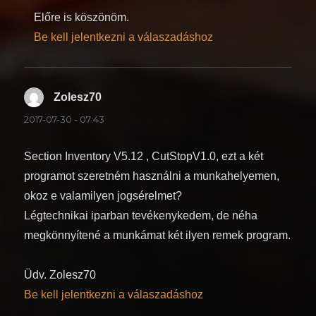
Előre is köszönöm.
Be kell jelentkezni a válaszadáshoz
Zolesz70
szerint:
2017-07-30 - 07:43
Section Inventory V5.12 , CutStopV1.0, ezt a két
programot szeretném használni a munkahelyemen,
okoz e valamilyen jogsérelmet?
Légtechnikai iparban tevékenykedem, de néha
megkönnyítené a munkámat két ilyen remek program.
Üdv. Zolesz70
Be kell jelentkezni a válaszadáshoz