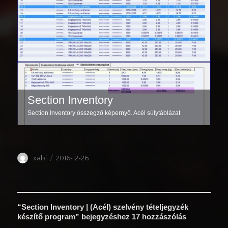
Section Inventory
Section Inventory összegző képernyő. Acél súlytáblázat
Szerző
Közzétéve
xabi
2016-12-26
“Section Inventory | (Acél) szelvény tételjegyzék
készítő program” bejegyzéshez 17 hozzászólás