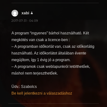
xabi
szerint:
2017-07-31 - 04:09
A program “ingyenes” bárhol használható. Két
megkötés van csak a licence-ben :
– A programban időkorlát van, csak az időkorlátig
használható. Az időkorlátot általában évente
megújítom, így 1 évig jó a program.
– A programok csak weblapunkról letölthetőek,
máshol nem terjeszthetőek.
Üdv.: Szabolcs
Be kell jelentkezni a válaszadáshoz