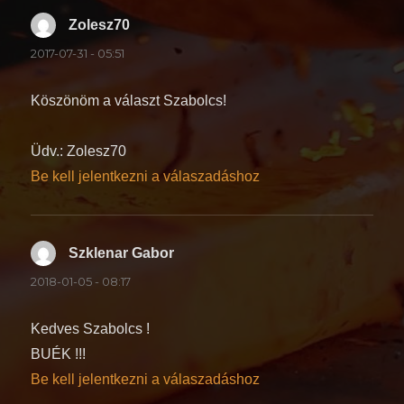
Zolesz70
szerint:
2017-07-31 - 05:51
Köszönöm a választ Szabolcs!
Üdv.: Zolesz70
Be kell jelentkezni a válaszadáshoz
Szklenar Gabor
szerint:
2018-01-05 - 08:17
Kedves Szabolcs !
BUÉK !!!
Be kell jelentkezni a válaszadáshoz