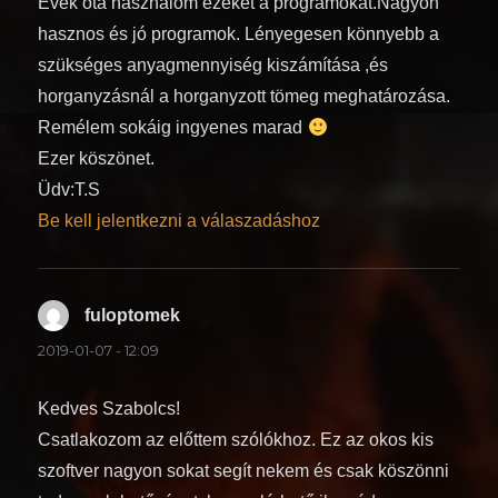
Évek óta használom ezeket a programokat.Nagyon
hasznos és jó programok. Lényegesen könnyebb a
szükséges anyagmennyiség kiszámítása ,és
horganyzásnál a horganyzott tömeg meghatározása.
Remélem sokáig ingyenes marad
Ezer köszönet.
Üdv:T.S
Be kell jelentkezni a válaszadáshoz
fuloptomek
szerint:
2019-01-07 - 12:09
Kedves Szabolcs!
Csatlakozom az előttem szólókhoz. Ez az okos kis
szoftver nagyon sokat segít nekem és csak köszönni