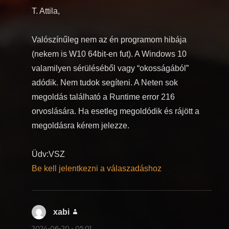
T. Attila,
Valószínűleg nem az én programom hibája
(nekem is W10 64bit-en fut). A Windows 10
valamilyen sérüléséből vagy “okosságából”
adódik. Nem tudok segíteni. A Neten sok
megoldás található a Runtime error 216
orvoslására. Ha esetleg megoldódik és rájött a
megoldásra kérem jelezze.
Üdv:VSZ
Be kell jelentkezni a válaszadáshoz
xabi
szerint:
2024-06-20 - 05:01