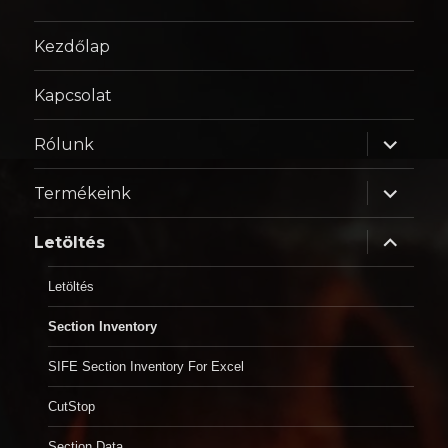
Kezdőlap
Kapcsolat
almenü
Rólunk
szétnyitá
almenü
Termékeink
szétnyitá
almenü
Letöltés
szétnyitá
Letöltés
Section Inventory
SIFE Section Inventory For Excel
CutStop
Section Data