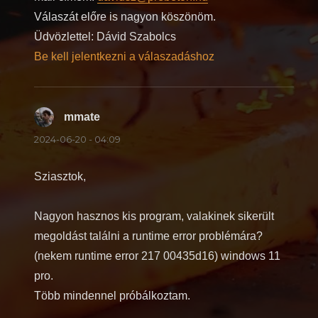
Válaszát előre is nagyon köszönöm.
Üdvözlettel: Dávid Szabolcs
Be kell jelentkezni a válaszadáshoz
mmate
szerint:
2024-06-20 - 04:09
Sziasztok,
Nagyon hasznos kis program, valakinek sikerült
megoldást találni a runtime error problémára?
(nekem runtime error 217 00435d16) windows 11
pro.
Több mindennel próbálkoztam.