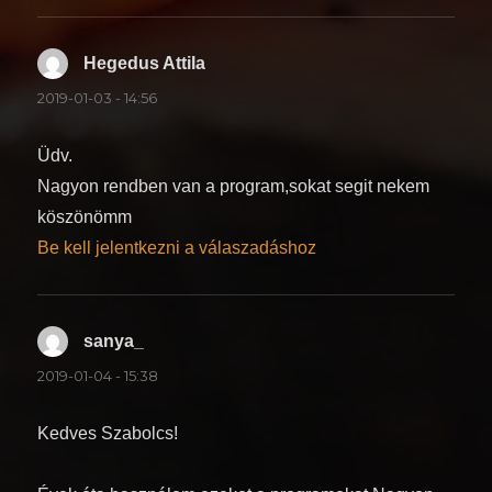
Hegedus Attila
szerint:
2019-01-03 - 14:56
Üdv.
Nagyon rendben van a program,sokat segit nekem
köszönömm
Be kell jelentkezni a válaszadáshoz
sanya_
szerint:
2019-01-04 - 15:38
Kedves Szabolcs!