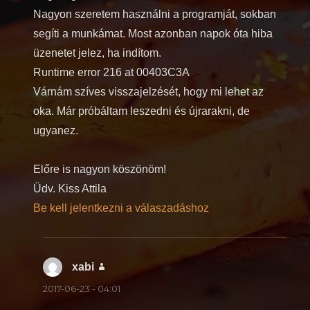
Nagyon szeretem használni a programját, sokban
segíti a munkámat. Most azonban napok óta hiba
üzenetet jelez, ha indítom.
Runtime error 216 at 00403C3A
Várnám szíves visszajelzését, hogy mi lehet az
oka. Már próbáltam leszedni és újrarakni, de
ugyanez.
Előre is nagyon köszönöm!
Üdv. Kiss Attila
Be kell jelentkezni a válaszadáshoz
xabi
szerint:
2017-06-23 - 04:01