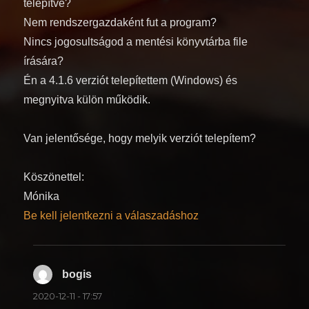
telepítve?
Nem rendszergazdaként fut a program?
Nincs jogosultságod a mentési könyvtárba file
írására?
Én a 4.1.6 verziót telepítettem (Windows) és
megnyitva külön működik.
Van jelentősége, hogy melyik verziót telepítem?
Köszönettel:
Mónika
Be kell jelentkezni a válaszadáshoz
bogis
szerint:
2020-12-11 - 17:57