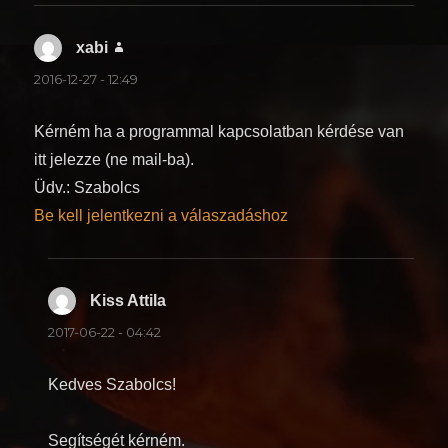
xabi
szerint:
2016-12-27 - 12:49
Kérném ha a programmal kapcsolatban kérdése van
itt jelezze (ne mail-ba).
Üdv.: Szabolcs
Be kell jelentkezni a válaszadáshoz
Kiss Attila
szerint:
2017-06-22 - 04:42
Kedves Szabolcs!
Segítségét kérném.