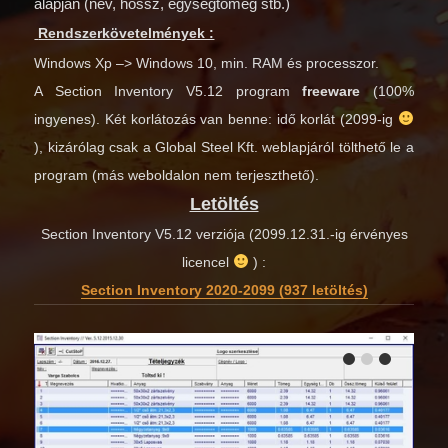
alapján (név, hossz, egységtömeg stb.)
Rendszerkövetelmények :
Windows Xp –> Windows 10, min. RAM és processzor.
A Section Inventory V5.12 program
freeware
(100%
ingyenes). Két korlátozás van benne: idő korlát (2099-ig
), kizárólag csak a Global Steel Kft. weblapjáról tölthető le a
program (más weboldalon nem terjeszthető).
Letöltés
Section Inventory V5.12 verziója (2099.12.31.-ig érvényes
licencel
) :
Section Inventory 2020-2099 (937 letöltés)