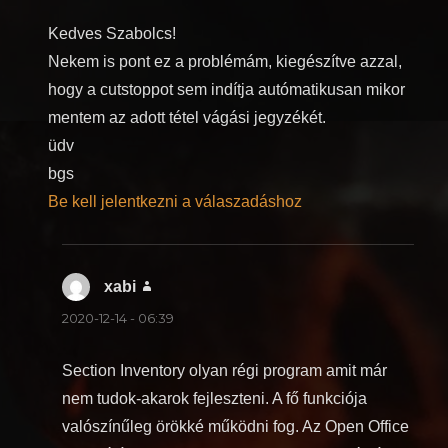
Kedves Szabolcs!
Nekem is pont ez a problémám, kiegészítve azzal,
hogy a cutstoppot sem indítja autómatikusan mikor
mentem az adott tétel vágási jegyzékét.
üdv
bgs
Be kell jelentkezni a válaszadáshoz
xabi
szerint:
2020-12-14 - 06:39
Section Inventory olyan régi program amit már
nem tudok-akarok fejleszteni. A fő funkciója
valószínűleg örökké működni fog. Az Open Office