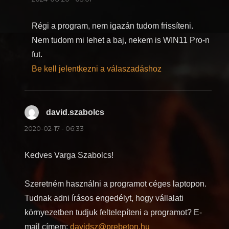
Régi a program, nem igazán tudom frissíteni.
Nem tudom mi lehet a baj, nekem is WIN11 Pro-n
fut.
Be kell jelentkezni a válaszadáshoz
david.szabolcs
szerint:
2020-02-17 - 06:33
Kedves Varga Szabolcs!
Szeretném használni a programot céges laptopon.
Tudnak adni írásos engedélyt, hogy vállalati
környezetben tudjuk feltelepíteni a programot? E-
mail címem:
davidsz@prebeton.hu