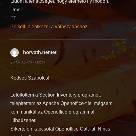
tudom a lehetőséget, hogy elérhető ily módon.
Üdv:
FT
Be kell jelentkezni a válaszadáshoz
horvath.nemet
szerint:
2019-02-09 - 02:37
Kedves Szabolcs!
Letöltöttem a Section Inventory programot,
telepítettem az Apache Openoffice-t is, mégsem
kommunikál az Openoffice programmal.
Hibaüzenet:
Sikertelen kapcsolat Openoffice Calc-al. Nincs