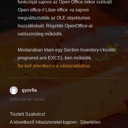
funkcióját sajnos az Open Office mikor szétvált
Open office // Libre office -ra sajnos
megváltoztatták az OLE objektumos
hozzáférését. Régebbi OpenOffice-al
valószinüleg működik.
Mostanában írtam egy Section Inventory-t kiváltó
programot ami EXCEL-ben működik.
Be kell jelentkezni a válaszadáshoz
gyorfia
szerint:
2020-09-06 - 05:40
Tisztelt Szabolcs!
A következő hibaüzenetet kapom : Sikertelen