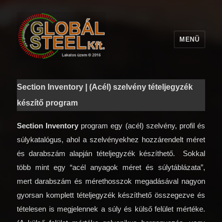
MENÜ
Section Inventory | (Acél) szelvény tételjegyzék
készítő program
Section Inventory
program egy (acél) szelvény, profil és
súlykatalógus, ahol a szelvényekhez hozzárendelt méret
és darabszám alapján tételjegyzék készíthető. Sokkal
több mint egy “acél anyagok méret és súlytáblázata”,
mert darabszám és mérethosszok megadásával nagyon
gyorsan komplett tételjegyzék készíthető összegezve és
tételesen is megjelennek a súly és külső felület mértéke.