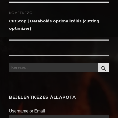
Bejegyzés
KÖVETKEZŐ
navigáció
Következő
CutStop | Darabolás optimalizálás (cutting
bejegyzés:
optimizer)
KER
Keresés
a
következő
kifejezésre:
BEJELENTKEZÉS ÁLLAPOTA
Username or Email