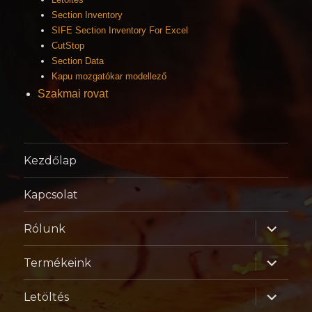
Section Inventory
SIFE Section Inventory For Excel
CutStop
Section Data
Kapu mozgatókar modellező
Szakmai rovat
Kezdőlap
Kapcsolat
almenü
Rólunk
szétnyitá
almenü
Termékeink
szétnyitá
almenü
Letöltés
szétnyitá