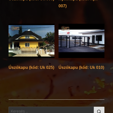
007)
Úszókapu (kód: Uk 025)
Úszókapu (kód: Uk 010)
KER
Keresés