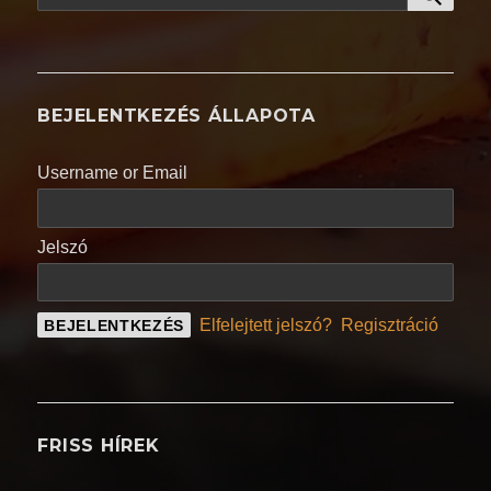
a
következő
kifejezésre:
BEJELENTKEZÉS ÁLLAPOTA
Username or Email
Jelszó
Elfelejtett jelszó?
Regisztráció
FRISS HÍREK