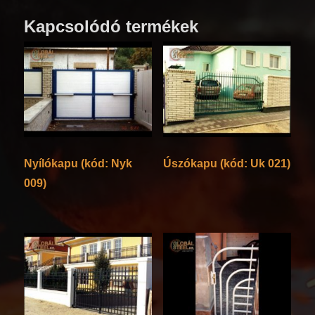
Kapcsolódó termékek
Nyílókapu (kód: Nyk
Úszókapu (kód: Uk 021)
009)