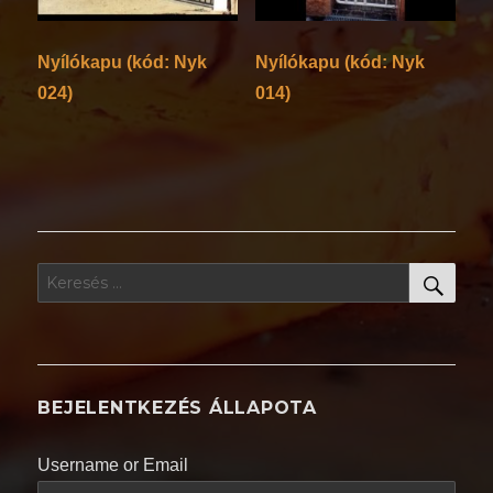
Nyílókapu (kód: Nyk
Nyílókapu (kód: Nyk
024)
014)
KER
Keresés
a
következő
kifejezésre:
BEJELENTKEZÉS ÁLLAPOTA
Username or Email