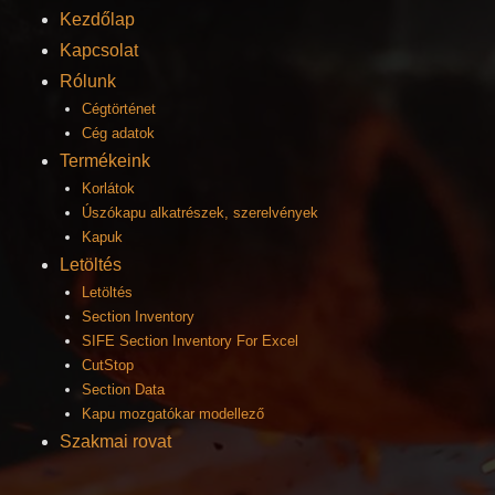
Kezdőlap
Kapcsolat
Rólunk
Cégtörténet
Cég adatok
Termékeink
Korlátok
Úszókapu alkatrészek, szerelvények
Kapuk
Letöltés
Letöltés
Section Inventory
SIFE Section Inventory For Excel
CutStop
Section Data
Kapu mozgatókar modellező
Szakmai rovat