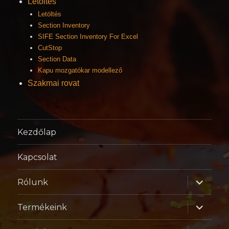
Letöltés
Letöltés
Section Inventory
SIFE Section Inventory For Excel
CutStop
Section Data
Kapu mozgatókar modellező
Szakmai rovat
Kezdőlap
Kapcsolat
almenü
Rólunk
szétnyitá
almenü
Termékeink
szétnyitá