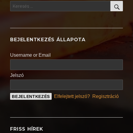
KER
Keresés
a
következő
kifejezésre:
BEJELENTKEZÉS ÁLLAPOTA
Username or Email
Jelszó
Elfelejtett jelszó?
Regisztráció
FRISS HÍREK