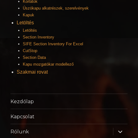
Korlátok
Úszókapu alkatrészek, szerelvények
Kapuk
Letöltés
Letöltés
Section Inventory
SIFE Section Inventory For Excel
CutStop
Section Data
Kapu mozgatókar modellező
Szakmai rovat
Kezdőlap
Kapcsolat
almenü
Rólunk
szétnyitá