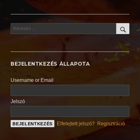
KER
Keresés
a
következő
kifejezésre:
BEJELENTKEZÉS ÁLLAPOTA
Username or Email
Jelszó
Elfelejtett jelszó?
Regisztráció