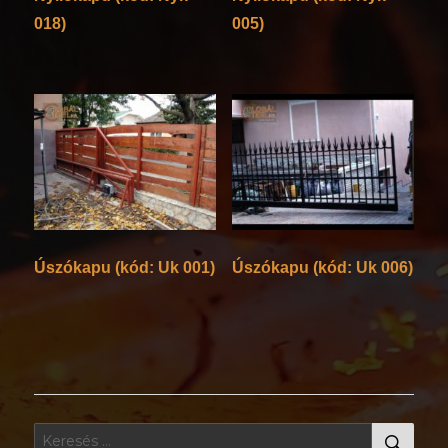
018)
005)
Úszókapu (kód: Uk 001)
Úszókapu (kód: Uk 006)
KER
Keresés