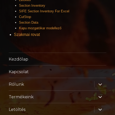
Section Inventory
SIFE Section Inventory For Excel
CutStop
Section Data
Kapu mozgatókar modellező
Szakmai rovat
Kezdőlap
Kapcsolat
almenü
Rólunk
szétnyitá
almenü
Termékeink
szétnyitá
almenü
Letöltés
szétnyitá