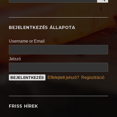
a
következő
kifejezésre:
BEJELENTKEZÉS ÁLLAPOTA
Username or Email
Jelszó
Elfelejtett jelszó?
Regisztráció
FRISS HÍREK