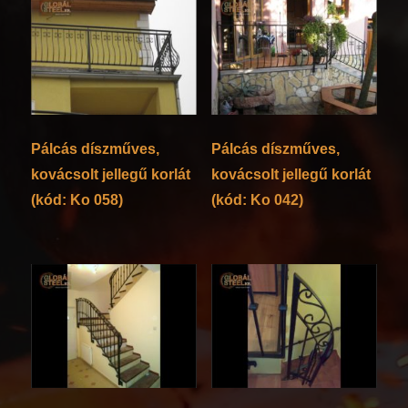
Pálcás díszműves,
Pálcás díszműves,
kovácsolt jellegű korlát
kovácsolt jellegű korlát
(kód: Ko 058)
(kód: Ko 042)