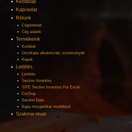
Kezdőlap
Kapcsolat
Rólunk
Cégtörténet
Cég adatok
Termékeink
Korlátok
Úszókapu alkatrészek, szerelvények
Kapuk
Letöltés
Letöltés
Section Inventory
SIFE Section Inventory For Excel
CutStop
Section Data
Kapu mozgatókar modellező
Szakmai rovat