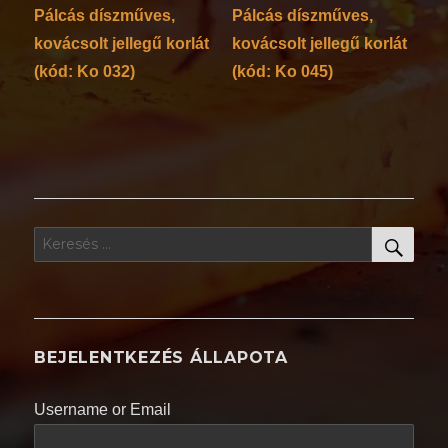
Pálcás díszműves,
Pálcás díszműves,
kovácsolt jellegű korlát
kovácsolt jellegű korlát
(kód: Ko 032)
(kód: Ko 045)
KER
Keresés
a
következő
kifejezésre:
BEJELENTKEZÉS ÁLLAPOTA
Username or Email