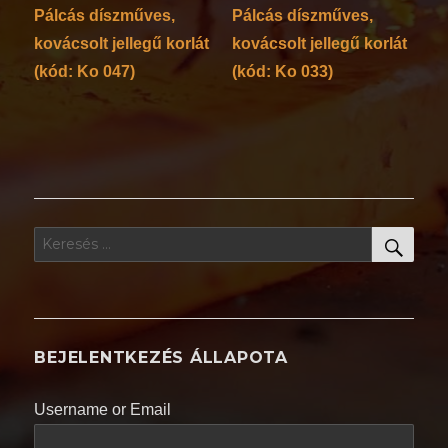
Pálcás díszműves,
Pálcás díszműves,
kovácsolt jellegű korlát
kovácsolt jellegű korlát
(kód: Ko 047)
(kód: Ko 033)
KER
Keresés
a
következő
kifejezésre:
BEJELENTKEZÉS ÁLLAPOTA
Username or Email