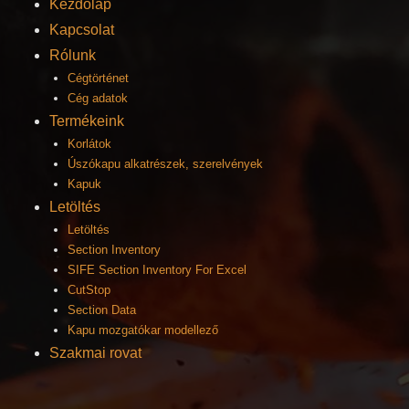
Kezdőlap
Kapcsolat
Rólunk
Cégtörténet
Cég adatok
Termékeink
Korlátok
Úszókapu alkatrészek, szerelvények
Kapuk
Letöltés
Letöltés
Section Inventory
SIFE Section Inventory For Excel
CutStop
Section Data
Kapu mozgatókar modellező
Szakmai rovat