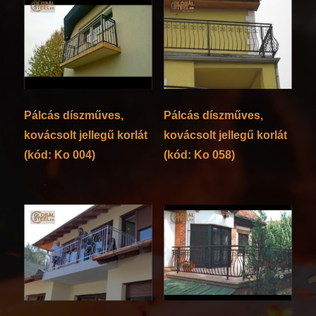
Pálcás díszműves,
Pálcás díszműves,
kovácsolt jellegű korlát
kovácsolt jellegű korlát
(kód: Ko 004)
(kód: Ko 058)