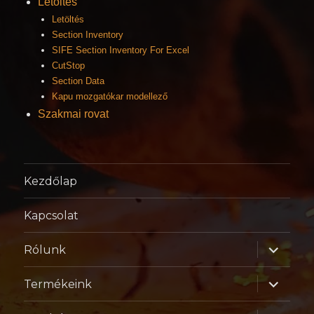
Letöltés
Letöltés
Section Inventory
SIFE Section Inventory For Excel
CutStop
Section Data
Kapu mozgatókar modellező
Szakmai rovat
Kezdőlap
Kapcsolat
almenü
Rólunk
szétnyitá
almenü
Termékeink
szétnyitá