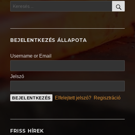
KER
Keresés
a
következő
kifejezésre:
BEJELENTKEZÉS ÁLLAPOTA
Username or Email
Jelszó
Elfelejtett jelszó?
Regisztráció
FRISS HÍREK