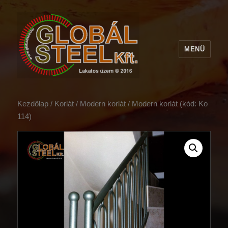
MENÜ
Kezdőlap
/
Korlát
/
Modern korlát
/ Modern korlát (kód: Ko
114)