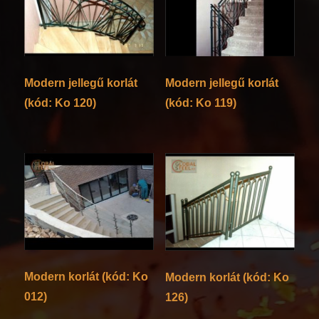
Modern jellegű korlát
Modern jellegű korlát
(kód: Ko 120)
(kód: Ko 119)
Modern korlát (kód: Ko
Modern korlát (kód: Ko
012)
126)