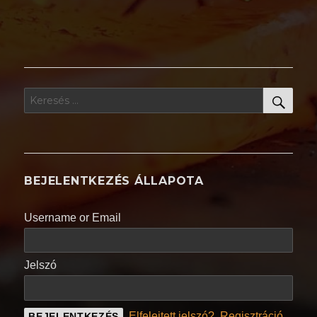
KER
Keresés
a
következő
kifejezésre:
BEJELENTKEZÉS ÁLLAPOTA
Username or Email
Jelszó
Elfelejtett jelszó?
Regisztráció