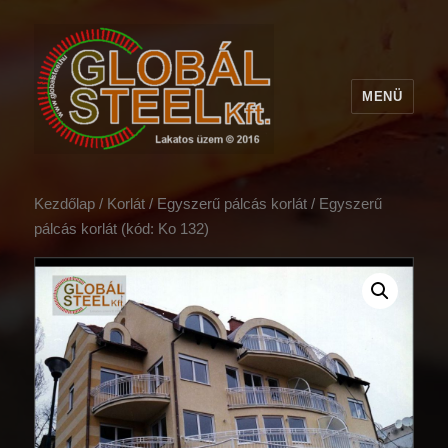
MENÜ
Kezdőlap
/
Korlát
/
Egyszerű pálcás korlát
/ Egyszerű
pálcás korlát (kód: Ko 132)