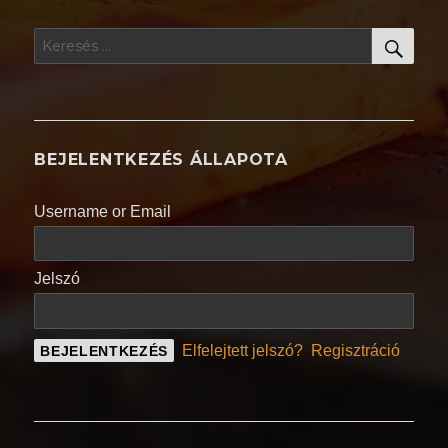
KER
Keresés
a
következő
kifejezésre:
BEJELENTKEZÉS ÁLLAPOTA
Username or Email
Jelszó
Elfelejtett jelszó?
Regisztráció