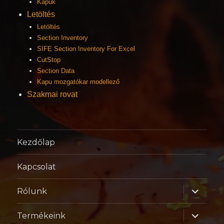
Kapuk
Letöltés
Letöltés
Section Inventory
SIFE Section Inventory For Excel
CutStop
Section Data
Kapu mozgatókar modellező
Szakmai rovat
Kezdőlap
Kapcsolat
almenü
Rólunk
szétnyitá
almenü
Termékeink
szétnyitá