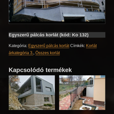
Egyszerű pálcás korlát (kód: Ko 132)
Kategória:
Egyszerű pálcás korlát
Címkék:
Korlát
árkategória 3.
,
Összes korlát
Kapcsolódó termékek